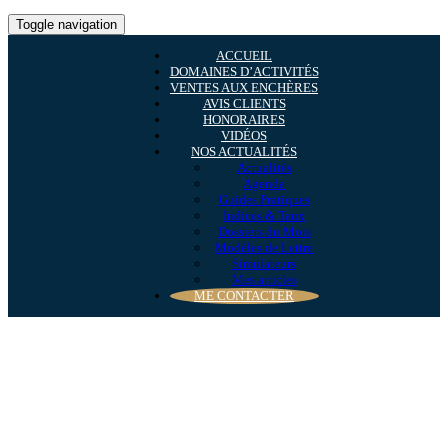
Toggle navigation
ACCUEIL
DOMAINES D’ACTIVITÉS
VENTES AUX ENCHÈRES
AVIS CLIENTS
HONORAIRES
VIDÉOS
NOS ACTUALITÉS
Actualités
Agenda
Guides Pratiques
Indices & Taux
Dossiers du Mois
Modèles de Lettre
Simulateurs
Mes articles
ME CONTACTER