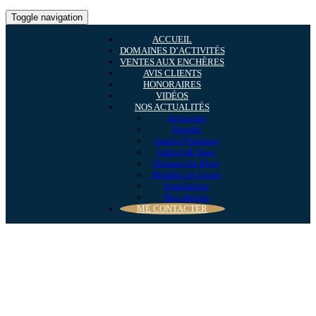
Toggle navigation
ACCUEIL
DOMAINES D’ACTIVITÉS
VENTES AUX ENCHÈRES
AVIS CLIENTS
HONORAIRES
VIDÉOS
NOS ACTUALITÉS
Actualités
Agenda
Guides Pratiques
Indices & Taux
Dossiers du Mois
Modèles de Lettre
Simulateurs
Mes articles
ME CONTACTER