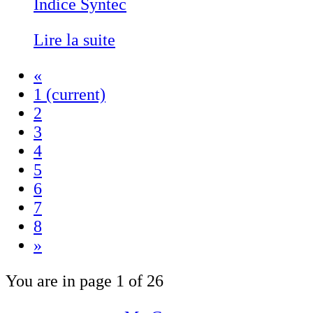
Indice Syntec
Lire la suite
«
1
(current)
2
3
4
5
6
7
8
»
You are in page 1 of 26